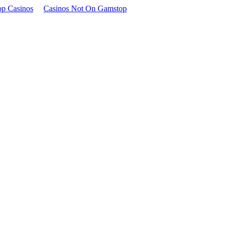
p Casinos
Casinos Not On Gamstop