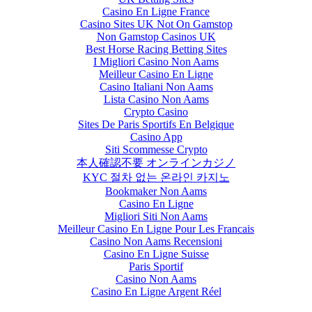
Casino En Ligne France
Casino Sites UK Not On Gamstop
Non Gamstop Casinos UK
Best Horse Racing Betting Sites
I Migliori Casino Non Aams
Meilleur Casino En Ligne
Casino Italiani Non Aams
Lista Casino Non Aams
Crypto Casino
Sites De Paris Sportifs En Belgique
Casino App
Siti Scommesse Crypto
本人確認不要 オンラインカジノ
KYC 절차 없는 온라인 카지노
Bookmaker Non Aams
Casino En Ligne
Migliori Siti Non Aams
Meilleur Casino En Ligne Pour Les Francais
Casino Non Aams Recensioni
Casino En Ligne Suisse
Paris Sportif
Casino Non Aams
Casino En Ligne Argent Réel